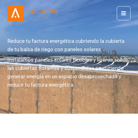
Ir
al
contenido
Reduce tu factura energética cubriendo la cubierta
de tu balsa de riego con paneles solares
Instalamos paneles solares flexibles y ligeros sobre
las cubiertas flotantes y suspendidas permitiendo
generar energía en un espacio desaprovechado y
reducir tu factura energética.